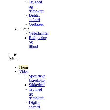
Tryghed
og
demokrati
Digital
adfærd
Ordbøger
Hjælp
Vejledninger
Rådgivning
og
tilbud
Menu
Hjem
Viden
Specifikke
krænkelser
Sikkerhed
Tryghed
og
demokrati
Digital
adfærd