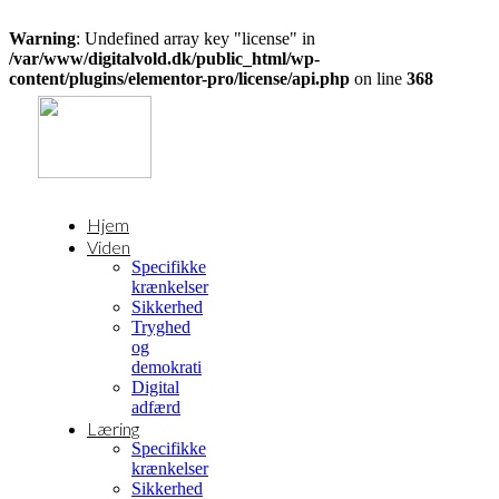
Warning
: Undefined array key "license" in
/var/www/digitalvold.dk/public_html/wp-
content/plugins/elementor-pro/license/api.php
on line
368
Hjem
Viden
Specifikke
krænkelser
Sikkerhed
Tryghed
og
demokrati
Digital
adfærd
Læring
Specifikke
krænkelser
Sikkerhed