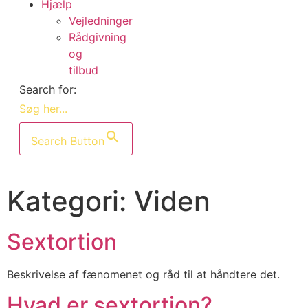
Hjælp
Vejledninger
Rådgivning
og
tilbud
Search for:
Search Button
Kategori:
Viden
Sextortion
Beskrivelse af fænomenet og råd til at håndtere det.
Hvad er sextortion?