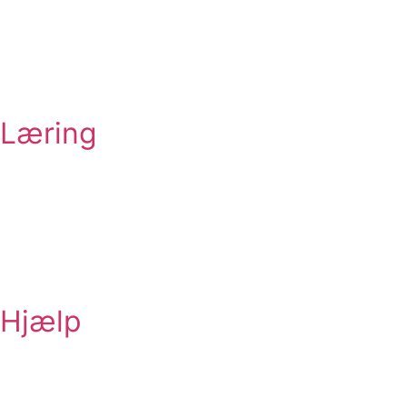
Specifikke krænkelser
Sikkerhed
Tryghed og demokrati
Digital adfærd
Læring
Specifikke krænkelser
Sikkerhed
Tryghed og demokrati
Digital adfærd
Ordbøger
Hjælp
Vejledninger
Rådgivning og tilbud