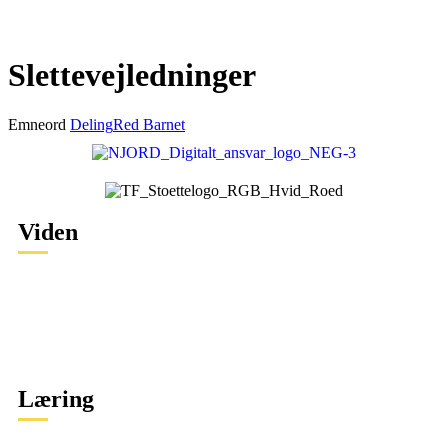
Slettevejledninger
Emneord
Deling
Red Barnet
Viden
Specifikke krænkelser
Sikkerhed
Tryghed og demokrati
Digital adfærd
Læring