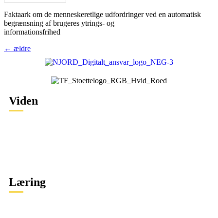
Faktaark om de menneskeretlige udfordringer ved en automatisk
begrænsning af brugeres ytrings‐ og
informationsfrihed
←
ældre
Viden
Specifikke krænkelser
Sikkerhed
Tryghed og demokrati
Digital adfærd
Læring
Specifikke krænkelser
Sikkerhed