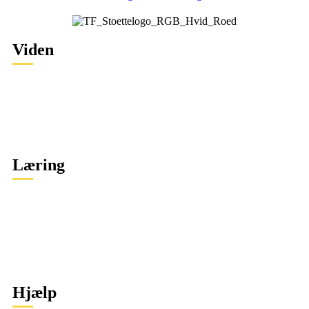
Viden
Specifikke krænkelser
Sikkerhed
Tryghed og demokrati
Digital adfærd
Læring
Specifikke krænkelser
Sikkerhed
Tryghed og demokrati
Digital adfærd
Ordbøger
Hjælp