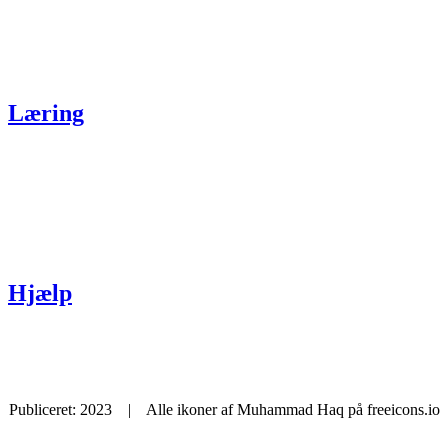
Specifikke krænkelser
Sikkerhed
Tryghed og demokrati
Digital adfærd
Læring
Specifikke krænkelser
Sikkerhed
Tryghed og demokrati
Digital adfærd
Ordbøger
Hjælp
Vejledninger
Rådgivning og tilbud
Publiceret: 2023 | Alle ikoner af Muhammad Haq på freeicons.io