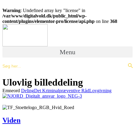
Warning
: Undefined array key "license" in
/var/www/digitalvold.dk/public_html/wp-
content/plugins/elementor-pro/license/api.php
on line
368
Menu
Search Bu
Search
for:
Ulovlig billeddeling
Emneord
Deling
Det Kriminalpræventive Råd
Lovgivning
Viden