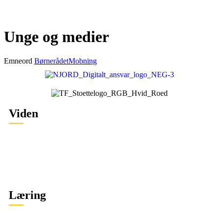
Unge og medier
Emneord
Børnerådet
Mobning
Viden
Specifikke krænkelser
Sikkerhed
Tryghed og demokrati
Digital adfærd
Læring